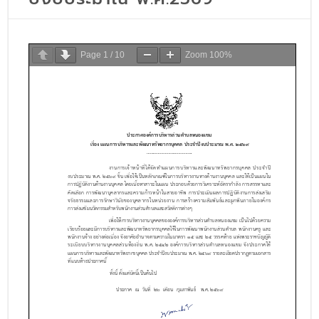
Page
1
/
10
Zoom
100%