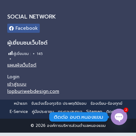
SOCIAL NETWORK
Facebook
ผู้เยี่ยมชมเว็บไซต์
ผู้เยี่ยมชม :
145
แผนผังเว็บไซต์
Login
เข้าสู่ระบบ
lopburiwebdesign.com
หน้าแรก
รับแจ้งเรื่องทุจริต ประพฤติมิชอบ
ร้องเรียน-ร้องทุกข์
2
E-Service
คู่มือประชาชน
กระดานสนทนา
Sitemap
ติดต่อ อบต.
ติดต่อ อบต.หนองแขม
© 2026 องค์การบริหารส่วนตำบลหนองแขม
Open 