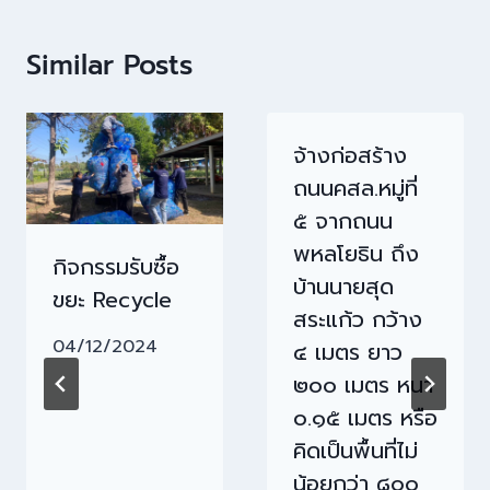
Similar Posts
จ้างก่อสร้าง
ถนนคสล.หมู่ที่
๕ จากถนน
พหลโยธิน ถึง
กิจกรรมรับซื้อ
บ้านนายสุด
ขยะ Recycle
สระแก้ว กว้าง
04/12/2024
๔ เมตร ยาว
๒๐๐ เมตร หนา
๐.๑๕ เมตร หรือ
คิดเป็นพื้นที่ไม่
น้อยกว่า ๘๐๐