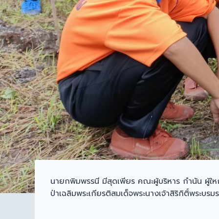
นายกพิมพรรนี มีสุดเพียร คณะผู้บริหาร กำนัน ผู
ป่าเฉลิมพระเกียรติสมเด็จพระนางเจ้าสิริกิติ์พระบร