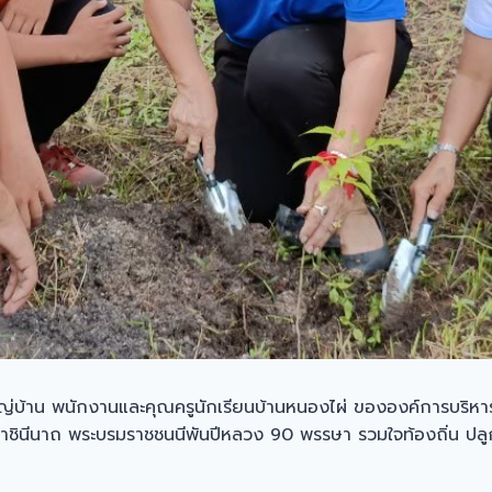
้ใหญ่บ้าน พนักงานและคุณครูนักเรียนบ้านหนองไผ่ ขององค์การบริ
มราชินีนาถ พระบรมราชชนนีพันปีหลวง 90 พรรษา รวมใจท้องถิ่น ปลูกต