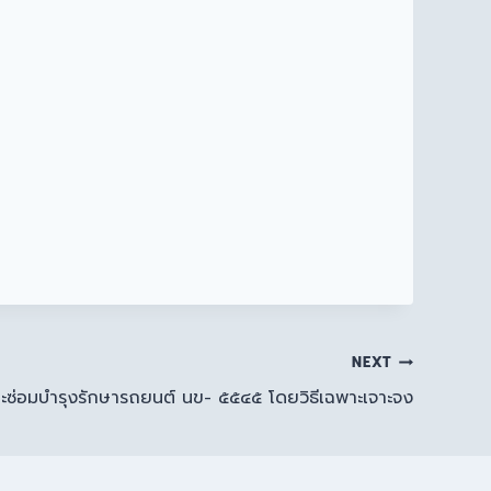
NEXT
ละซ่อมบำรุงรักษารถยนต์ นข- ๕๕๔๕ โดยวิธีเฉพาะเจาะจง