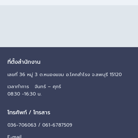
ที่ตั้งสำนักงาน
เลขที่ 36 หมู่ 3 ต.หนองแขม อ.โคกสำโรง จ.ลพบุรี 15120
เวลาทำการ จันทร์ – ศุกร์
08:30 -16:30 น.
โทรศัพท์ / โทรสาร
036-706063 / 061-6787509
E-mail