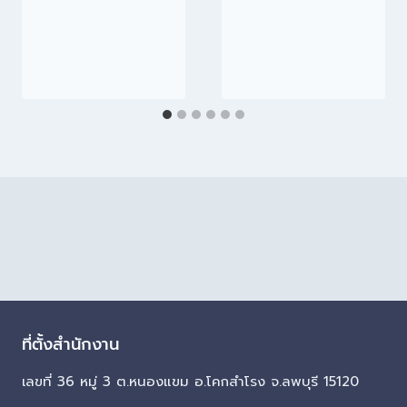
ที่ตั้งสำนักงาน
เลขที่ 36 หมู่ 3 ต.หนองแขม อ.โคกสำโรง จ.ลพบุรี 15120