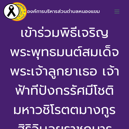
องค์การบริหารส่วนตำบลหนองแขม
เข้าร่วมพิธีเจริญ
พระพุทธมนต์สมเด็จ
พระเจ้าลูกยาเธอ เจ้า
ฟ้าทีปังกรรัศมีโชติ
มหาวชิโรตตมางกูร