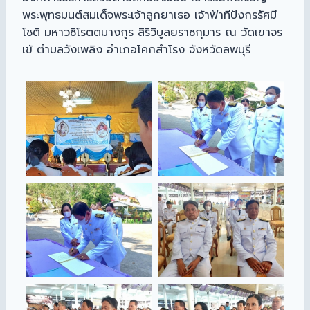
พระพุทธมนต์สมเด็จพระเจ้าลูกยาเธอ เจ้าฟ้าทีปังกรรัศมี
โชติ มหาวชิโรตตมางกูร สิริวิบูลยราชกุมาร ณ วัดเขาจร
เข้ ตำบลวังเพลิง อำเภอโคกสำโรง จังหวัดลพบุรี