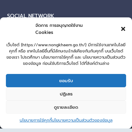
SOCIAL NETWORK
จัดการ การอนุญาตใช้งาน
Facebook
Cookies
ผู้เยี่ยมชมเว็บไซต์
เว็บไซต์ {https://www.nongkhaem.go.th/} มีการใช้งานเทคโนโลยี
คุกกี้ หรือ เทคโนโลยีอื่นที่มีลักษณะใกล้เคียงกันกับคุกกี้ บนเว็บไซต์
ผู้เยี่ยมชม :
3
ของเรา โปรดศึกษา นโยบายการใช้คุกกี้ และ นโยบายความเป็นส่วนตัว
แผนผังเว็บไซต์
ของข้อมูล ก่อนใช้บริการเว็บไซต์ ได้ที่ลิงค์ด้านล่าง
Login
ยอมรับ
เข้าสู่ระบบ
lopburiwebdesign.com
ปฏิเสธ
หน้าแรก
รับแจ้งเรื่องทุจริต ประพฤติมิชอบ
ร้องเรียน-ร้องทุกข์
ดูรายละเอียด
2
E-Service
คู่มือประชาชน
กระดานสนทนา
Sitemap
ติดต่อ อบต.
ติดต่อ อบต.หนองแขม
นโยบายการใช้คุกกี้
นโยบายความเป็นส่วนตัวของข้อมูล
© 2026 องค์การบริหารส่วนตำบลหนองแขม
Open 