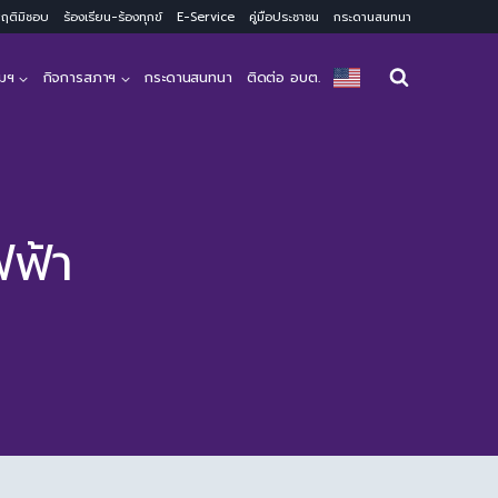
ะพฤติมิชอบ
ร้องเรียน-ร้องทุกข์
E-Service
คู่มือประชาชน
กระดานสนทนา
มฯ
กิจการสภาฯ
กระดานสนทนา
ติดต่อ อบต.
ฟฟ้า