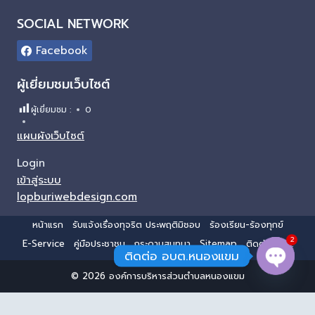
SOCIAL NETWORK
Facebook
ผู้เยี่ยมชมเว็บไซต์
ผู้เยี่ยมชม :
0
แผนผังเว็บไซต์
Login
เข้าสู่ระบบ
lopburiwebdesign.com
หน้าแรก
รับแจ้งเรื่องทุจริต ประพฤติมิชอบ
ร้องเรียน-ร้องทุกข์
2
E-Service
คู่มือประชาชน
กระดานสนทนา
Sitemap
ติดต่อ อบต.
ติดต่อ อบต.หนองแขม
© 2026 องค์การบริหารส่วนตำบลหนองแขม
Open 