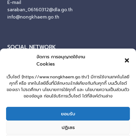
E-mail
saraban_06160312@dla.go.th
info@nongkhaem.go.th
SOCIAL NETWORK
จัดการ การอนุญาตใช้งาน
Facebook
Cookies
ผู้เยี่ยมชมเว็บไซต์
เว็บไซต์ {https://www.nongkhaem.go.th/} มีการใช้งานเทคโนโลยี
คุกกี้ หรือ เทคโนโลยีอื่นที่มีลักษณะใกล้เคียงกันกับคุกกี้ บนเว็บไซต์
ผู้เยี่ยมชม :
107
ของเรา โปรดศึกษา นโยบายการใช้คุกกี้ และ นโยบายความเป็นส่วนตัว
แผนผังเว็บไซต์
ของข้อมูล ก่อนใช้บริการเว็บไซต์ ได้ที่ลิงค์ด้านล่าง
Login
ยอมรับ
เข้าสู่ระบบ
lopburiwebdesign.com
ปฏิเสธ
หน้าแรก
รับแจ้งเรื่องทุจริต ประพฤติมิชอบ
ร้องเรียน-ร้องทุกข์