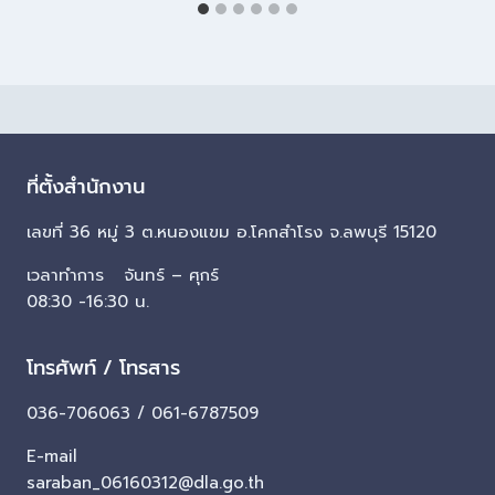
ที่ตั้งสำนักงาน
เลขที่ 36 หมู่ 3 ต.หนองแขม อ.โคกสำโรง จ.ลพบุรี 15120
เวลาทำการ จันทร์ – ศุกร์
08:30 -16:30 น.
โทรศัพท์ / โทรสาร
036-706063 / 061-6787509
E-mail
saraban_06160312@dla.go.th