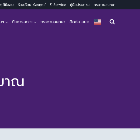
ะพฤติมิชอบ
ร้องเรียน-ร้องทุกข์
E-Service
คู่มือประชาชน
กระดานสนทนา
มฯ
กิจการสภาฯ
กระดานสนทนา
ติดต่อ อบต.
ะมาณ