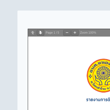
Page
1
/
5
Zoom
100%