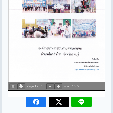
Page
1
/
37
Zoom
100%