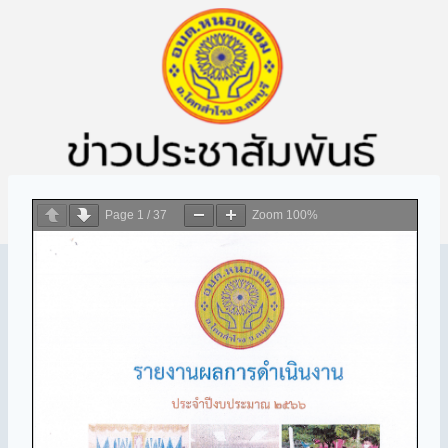
Page
1
/
37
Zoom
100%