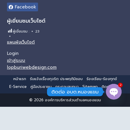
Facebook
ผู้เยี่ยมชมเว็บไซต์
ผู้เยี่ยมชม :
23
แผนผังเว็บไซต์
Login
เข้าสู่ระบบ
lopburiwebdesign.com
หน้าแรก
รับแจ้งเรื่องทุจริต ประพฤติมิชอบ
ร้องเรียน-ร้องทุกข์
2
E-Service
คู่มือประชาชน
กระดานสนทนา
Sitemap
ติดต่อ อบต.
ติดต่อ อบต.หนองแขม
© 2026 องค์การบริหารส่วนตำบลหนองแขม
Open 