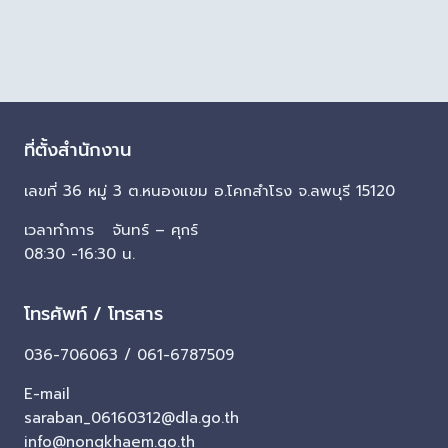
ที่ตั้งสำนักงาน
เลขที่ 36 หมู่ 3 ต.หนองแขม อ.โคกสำโรง จ.ลพบุรี 15120
เวลาทำการ จันทร์ – ศุกร์
08:30 -16:30 น.
โทรศัพท์ / โทรสาร
036-706063 / 061-6787509
E-mail
saraban_06160312@dla.go.th
info@nongkhaem.go.th