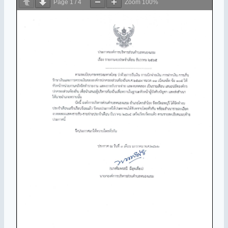
Page
1
/
4
Zoom
100%