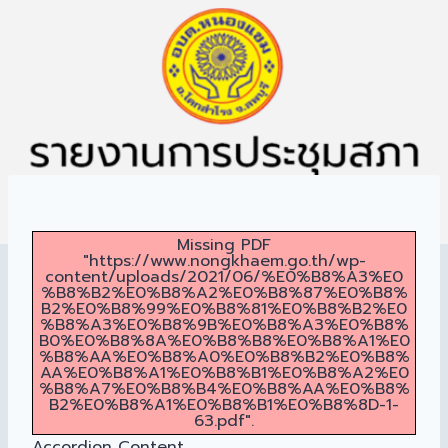
Missing PDF
"https://www.nongkhaem.go.th/wp-
content/uploads/2021/06/%E0%B8%A3%E0
%B8%B2%E0%B8%A2%E0%B8%87%E0%B8%
B2%E0%B8%99%E0%B8%81%E0%B8%B2%E0
%B8%A3%E0%B8%9B%E0%B8%A3%E0%B8%
B0%E0%B8%8A%E0%B8%B8%E0%B8%A1%E0
%B8%AA%E0%B8%A0%E0%B8%B2%E0%B8%
AA%E0%B8%A1%E0%B8%B1%E0%B8%A2%E0
%B8%A7%E0%B8%B4%E0%B8%AA%E0%B8%
B2%E0%B8%A1%E0%B8%B1%E0%B8%8D-1-
63.pdf".
Accordion Content