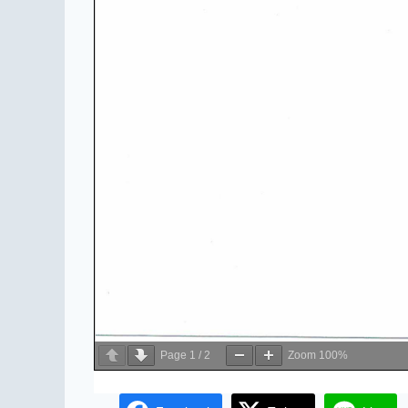
Page
1
/
2
Zoom
100%