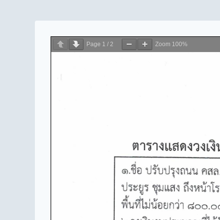
Page
1
/
2
Zoom
100%