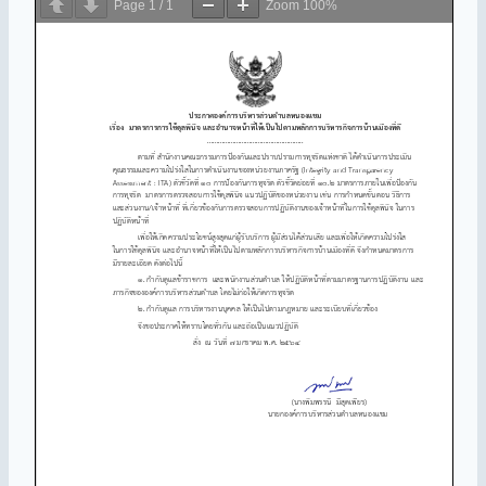
Page
1
/
1
Zoom
100%