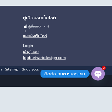
ผู้เยี่ยมชมเว็บไซต์
ผู้เยี่ยมชม :
4
แผนผังเว็บไซต์
Login
เข้าสู่ระบบ
lopburiwebdesign.com
2
นา
Sitemap
ติดต่อ อบต.
ติดต่อ อบต.หนองแขม
Open 