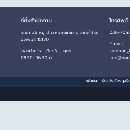
ที่ตั้งสำนักงาน
โทรศัพท์
เลขที่ 36 หมู่ 3 ต.หนองแขม อ.โคกสำโรง
036-7060
จ.ลพบุรี 15120
E-mail
เวลาทำการ จันทร์ – ศุกร์
saraban_
08:30 -16:30 น.
info@non
หน้าแรก
รับแจ้งเรื่องทุจ