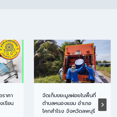
นอราคา
จัดเก็บขยะมูลฝอยในพื้นที่
องเรียน
ตำบลหนองแขม อำเภอ
โคกสำโรง จังหวัดลพบุรี