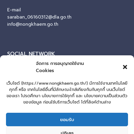
E-mail
saraban_06160312@dla.go.th
info@nongkhaem.go.th
SOCIAL NETWORK
จัดการ การอนุญาตใช้งาน
Facebook
Cookies
ผู้เยี่ยมชมเว็บไซต์
เว็บไซต์ {https://www.nongkhaem.go.th/} มีการใช้งานเทคโนโลยี
คุกกี้ หรือ เทคโนโลยีอื่นที่มีลักษณะใกล้เคียงกันกับคุกกี้ บนเว็บไซต์
ผู้เยี่ยมชม :
346
ของเรา โปรดศึกษา นโยบายการใช้คุกกี้ และ นโยบายความเป็นส่วนตัว
แผนผังเว็บไซต์
ของข้อมูล ก่อนใช้บริการเว็บไซต์ ได้ที่ลิงค์ด้านล่าง
Login
ยอมรับ
เข้าสู่ระบบ
lopburiwebdesign.com
ปฏิเสธ