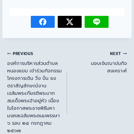
PREVIOUS
NEXT
องค์การบริหารส่วนตำบล
มอบเงินฌาปนกิจ
หนองแขม เข้าร่วมกิจกรรม
สงเคราะห์
โครงการเดิน วิ่ง ปั่น ธง
ตราสัญลักษณ์งาน
เฉลิมพระเกียรติพระบาท
สมเด็จพระเจ้าอยู่หัว เนื่อง
ในโอกาสพระราชพิธีมหา
มงคลเฉลิมพระชนมพรรษา
๖ รอบ ๒๘ กรกฎาคม
๒๕๖๗