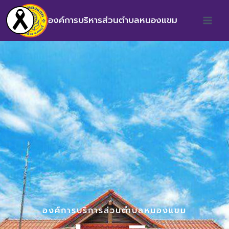
องค์การบริหารส่วนตำบลหนองแขม
องค์การบริการส่วนตำบลหนองแขม