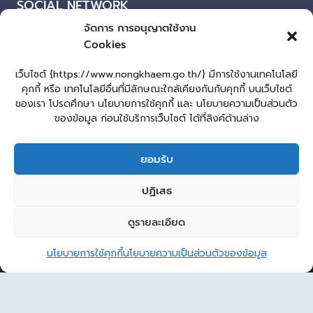
SOCIAL NETWORK
จัดการ การอนุญาตใช้งาน
Facebook
Cookies
ผู้เยี่ยมชมเว็บไซต์
เว็บไซต์ {https://www.nongkhaem.go.th/} มีการใช้งานเทคโนโลยี
คุกกี้ หรือ เทคโนโลยีอื่นที่มีลักษณะใกล้เคียงกันกับคุกกี้ บนเว็บไซต์
ผู้เยี่ยมชม :
780
ของเรา โปรดศึกษา นโยบายการใช้คุกกี้ และ นโยบายความเป็นส่วนตัว
แผนผังเว็บไซต์
ของข้อมูล ก่อนใช้บริการเว็บไซต์ ได้ที่ลิงค์ด้านล่าง
Login
ยอมรับ
เข้าสู่ระบบ
lopburiwebdesign.com
ปฏิเสธ
หน้าแรก
รับแจ้งเรื่องทุจริต ประพฤติมิชอบ
ร้องเรียน-ร้องทุกข์
ดูรายละเอียด
2
E-Service
คู่มือประชาชน
กระดานสนทนา
Sitemap
ติดต่อ อบต.
ติดต่อ อบต.หนองแขม
นโยบายการใช้คุกกี้
นโยบายความเป็นส่วนตัวของข้อมูล
© 2026 องค์การบริหารส่วนตำบลหนองแขม
Open 