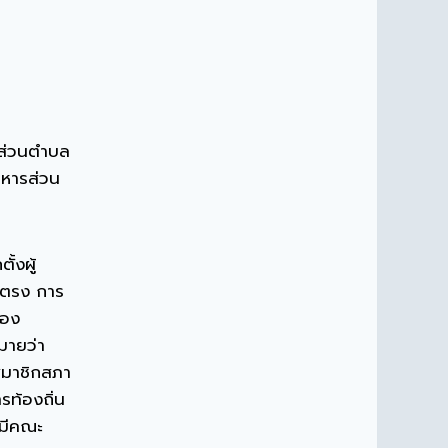
รส่วนตำบล
ิหารส่วน
ั้งผู้
ยตรง การ
ของ
ายว่า
สมาชิกสภา
ารท้องถิ่น
มีคณะ