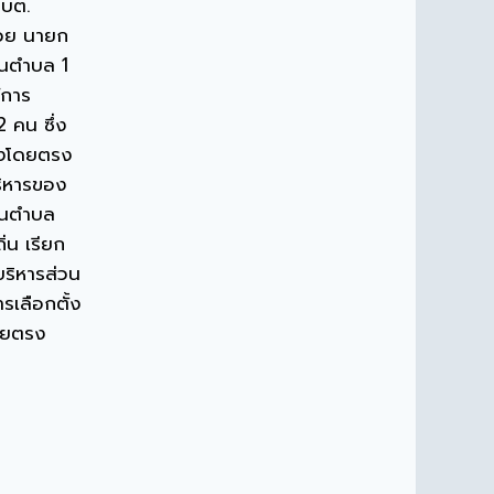
อบต.
้วย นายก
วนตำบล 1
การ
 คน ซึ่ง
้งโดยตรง
ริหารของ
วนตำบล
ิ่น เรียก
ริหารส่วน
รเลือกตั้ง
นโดยตรง