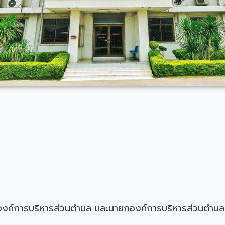
องค์การบริหารส่วนตำบล และนายกองค์การบริหารส่วนตำบ