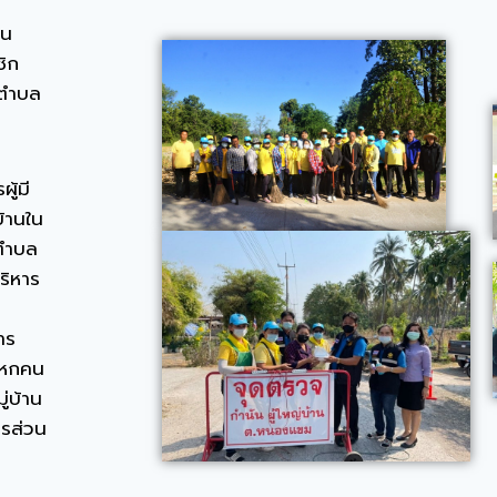
วน
ิก
นตำบล
ู้มี
บ้านใน
ตำบล
ริหาร
าร
นหกคน
่บ้าน
ารส่วน