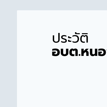
ประวัติ
อบต.หน