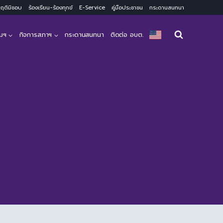
ะพฤติมิชอบ
ร้องเรียน-ร้องทุกข์
E-Service
คู่มือประชาชน
กระดานสนทนา
มฯ
กิจการสภาฯ
กระดานสนทนา
ติดต่อ อบต.