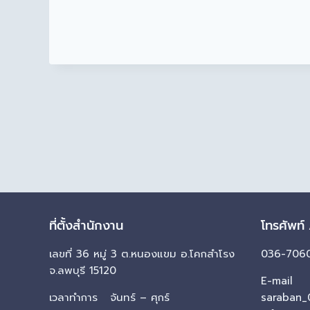
ที่ตั้งสำนักงาน
โทรศัพท์
เลขที่ 36 หมู่ 3 ต.หนองแขม อ.โคกสำโรง
036-7060
จ.ลพบุรี 15120
E-mail
เวลาทำการ จันทร์ – ศุกร์
saraban_