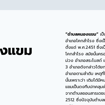
“ตำบลหนองแขม”
เป็น
อำเภอโคกสำโรง ซึ่ง
องแขม
ตั้งแต่ พ.ศ.2451 ซึ่
โคกสำโรง สมัยนั้นค
ม่วง อำเภอสระโบสถ์ 
3 อำเภอดังกล่าวได้ยก
อำเภอตามลำดับ เหตุที
นั้นเพราะว่า เดิมได้มี
แขมเป็นดงทึบปกคลุมเ
จากตำบลชอนสารเดชเมื
2512 ซึ่งปัจจุบันตำบ