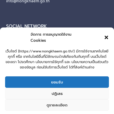
info@nongkhaem.go.th
SOCIAL NETWORK
จัดการ การอนุญาตใช้งาน
Facebook
Cookies
ผู้เยี่ยมชมเว็บไซต์
เว็บไซต์ {https://www.nongkhaem.go.th/} มีการใช้งานเทคโนโลยี
คุกกี้ หรือ เทคโนโลยีอื่นที่มีลักษณะใกล้เคียงกันกับคุกกี้ บนเว็บไซต์
ผู้เยี่ยมชม :
43
ของเรา โปรดศึกษา นโยบายการใช้คุกกี้ และ นโยบายความเป็นส่วนตัว
แผนผังเว็บไซต์
ของข้อมูล ก่อนใช้บริการเว็บไซต์ ได้ที่ลิงค์ด้านล่าง
Login
ยอมรับ
เข้าสู่ระบบ
lopburiwebdesign.com
ปฏิเสธ
หน้าแรก
รับแจ้งเรื่องทุจริต ประพฤติมิชอบ
ร้องเรียน-ร้องทุกข์
ดูรายละเอียด
2
E-Service
คู่มือประชาชน
กระดานสนทนา
Sitemap
ติดต่อ อบต.
ติดต่อ อบต.หนองแขม