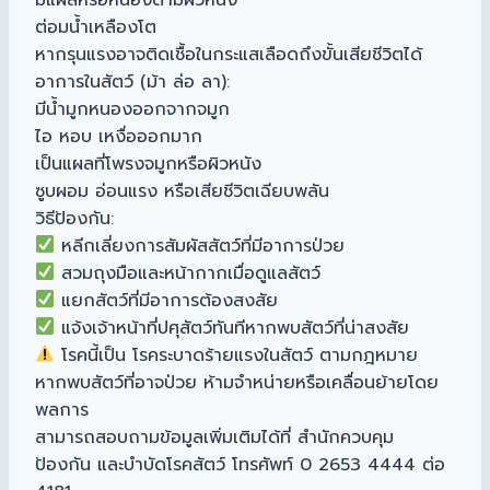
ต่อมน้ำเหลืองโต
หากรุนแรงอาจติดเชื้อในกระแสเลือดถึงขั้นเสียชีวิตได้
อาการในสัตว์ (ม้า ล่อ ลา):
มีน้ำมูกหนองออกจากจมูก
ไอ หอบ เหงื่อออกมาก
เป็นแผลที่โพรงจมูกหรือผิวหนัง
ซูบผอม อ่อนแรง หรือเสียชีวิตเฉียบพลัน
วิธีป้องกัน:
หลีกเลี่ยงการสัมผัสสัตว์ที่มีอาการป่วย
สวมถุงมือและหน้ากากเมื่อดูแลสัตว์
แยกสัตว์ที่มีอาการต้องสงสัย
แจ้งเจ้าหน้าที่ปศุสัตว์ทันทีหากพบสัตว์ที่น่าสงสัย
โรคนี้เป็น โรคระบาดร้ายแรงในสัตว์ ตามกฎหมาย
หากพบสัตว์ที่อาจป่วย ห้ามจำหน่ายหรือเคลื่อนย้ายโดย
พลการ
สามารถสอบถามข้อมูลเพิ่มเติมได้ที่ สำนักควบคุม
ป้องกัน และบำบัดโรคสัตว์ โทรศัพท์ 0 2653 4444 ต่อ