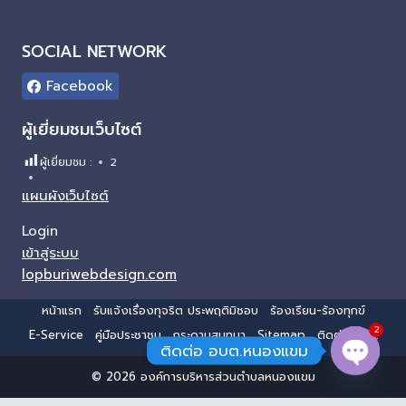
SOCIAL NETWORK
Facebook
ผู้เยี่ยมชมเว็บไซต์
ผู้เยี่ยมชม :
2
แผนผังเว็บไซต์
Login
เข้าสู่ระบบ
lopburiwebdesign.com
หน้าแรก
รับแจ้งเรื่องทุจริต ประพฤติมิชอบ
ร้องเรียน-ร้องทุกข์
2
E-Service
คู่มือประชาชน
กระดานสนทนา
Sitemap
ติดต่อ อบต.
ติดต่อ อบต.หนองแขม
© 2026 องค์การบริหารส่วนตำบลหนองแขม
Open 