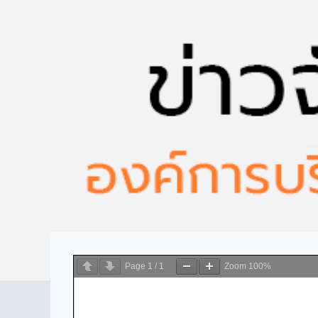
Page
1
/
1
Zoom
100%