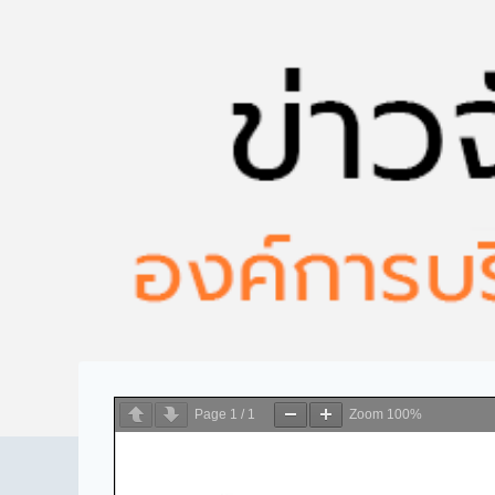
Page
1
/
1
Zoom
100%