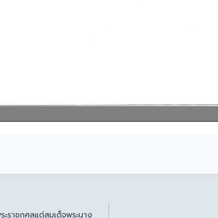
พระราชกุศลแด่สมเด็จพระนาง