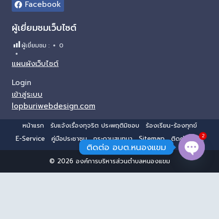
Facebook
ผู้เยี่ยมชมเว็บไซต์
ผู้เยี่ยมชม :
0
แผนผังเว็บไซต์
Login
เข้าสู่ระบบ
lopburiwebdesign.com
หน้าแรก
รับแจ้งเรื่องทุจริต ประพฤติมิชอบ
ร้องเรียน-ร้องทุกข์
2
E-Service
คู่มือประชาชน
กระดานสนทนา
Sitemap
ติดต่อ อบต.
ติดต่อ อบต.หนองแขม
© 2026 องค์การบริหารส่วนตำบลหนองแขม
Open 