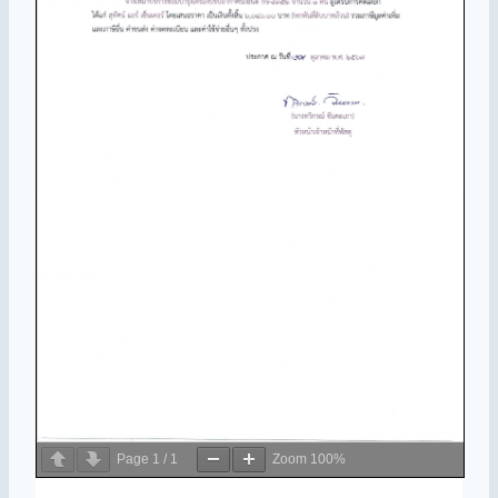
Page
1
/
1
Zoom
100%