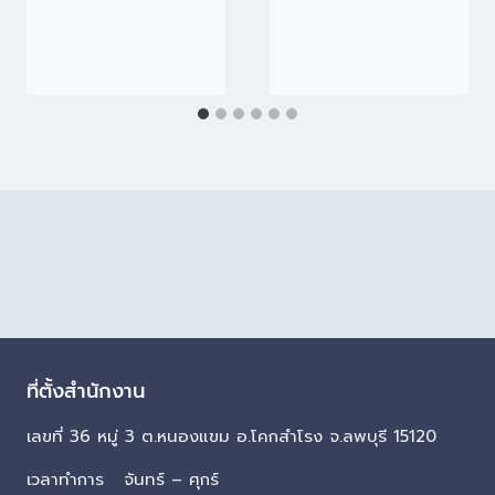
ที่ตั้งสำนักงาน
เลขที่ 36 หมู่ 3 ต.หนองแขม อ.โคกสำโรง จ.ลพบุรี 15120
เวลาทำการ จันทร์ – ศุกร์