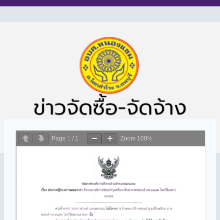
Page
1
/
1
Zoom
100%