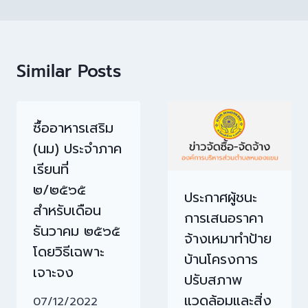
Similar Posts
ซื้ออาหารเสริม
(นม) ประจำภาค
เรียนที่
๒/๒๕๖๕
ประกาศผู้ชนะ
สำหรับเดือน
การเสนอราคา
ธันวาคม ๒๕๖๕
จ้างเหมาทำป้าย
โดยวิธีเฉพาะ
บ้านโครงการ
เจาะจง
ปรับสภาพ
แวดล้อมและสิ่ง
07/12/2022