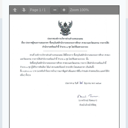
Page
1
/
1
Zoom
100%