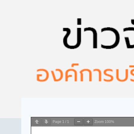
Page
1
/
1
Zoom
100%