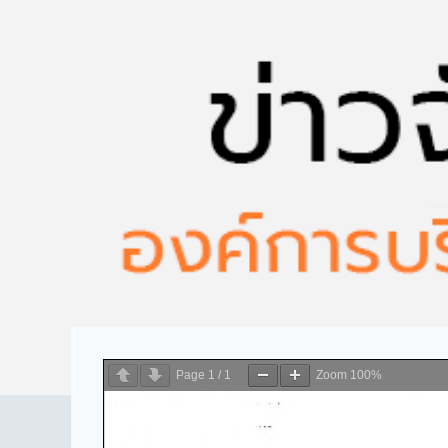
Page
1
/
1
Zoom
100%