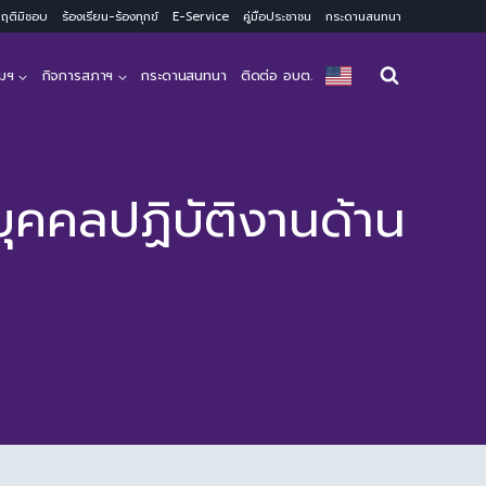
ะพฤติมิชอบ
ร้องเรียน-ร้องทุกข์
E-Service
คู่มือประชาชน
กระดานสนทนา
มฯ
กิจการสภาฯ
กระดานสนทนา
ติดต่อ อบต.
ุคคลปฏิบัติงานด้าน