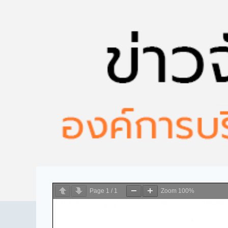
Page
1
/
1
Zoom
100%