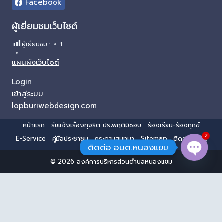
Facebook
ผู้เยี่ยมชมเว็บไซต์
ผู้เยี่ยมชม :
1
แผนผังเว็บไซต์
Login
เข้าสู่ระบบ
lopburiwebdesign.com
หน้าแรก
รับแจ้งเรื่องทุจริต ประพฤติมิชอบ
ร้องเรียน-ร้องทุกข์
2
E-Service
คู่มือประชาชน
กระดานสนทนา
Sitemap
ติดต่อ อบต.
ติดต่อ อบต.หนองแขม
© 2026 องค์การบริหารส่วนตำบลหนองแขม
Open 