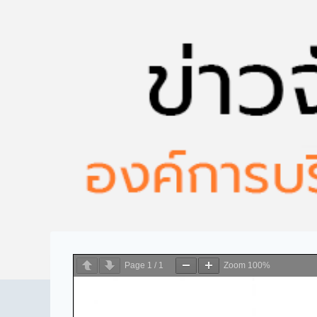
Page
1
/
1
Zoom
100%