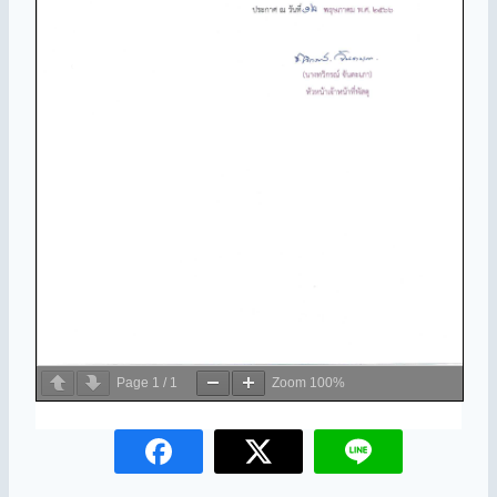
Page
1
/
1
Zoom
100%