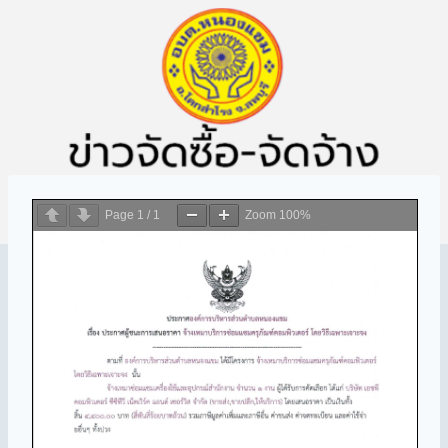
Page
1
/
1
Zoom
100%