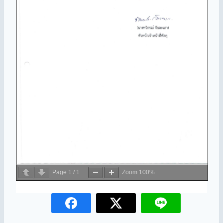
Page
1
/
1
Zoom
100%