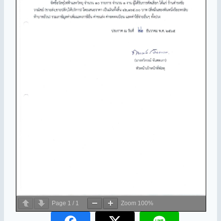
Page
1
/
1
Zoom
100%