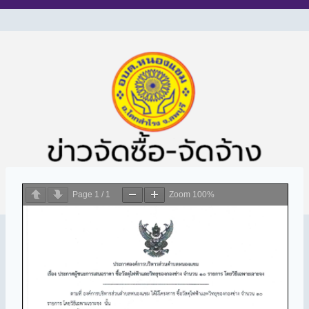
Page
1
/
1
Zoom
100%