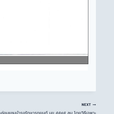
NEXT
ละซ่อมแซมบำรุงรักษารถยนต์ นข ๕๕๔๕ ลบ โดยวิธีเฉพาะ