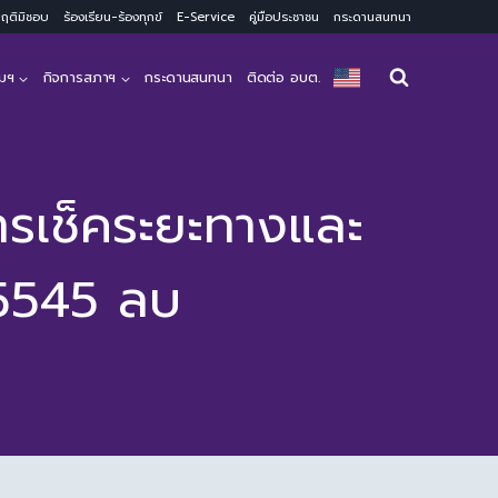
ะพฤติมิชอบ
ร้องเรียน-ร้องทุกข์
E-Service
คู่มือประชาชน
กระดานสนทนา
มฯ
กิจการสภาฯ
กระดานสนทนา
ติดต่อ อบต.
ารเช็คระยะทางและ
 5545 ลบ