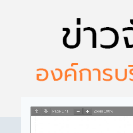
Page
1
/
1
Zoom
100%