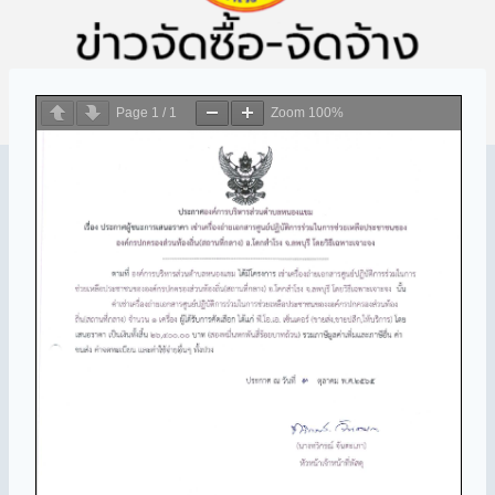
Page
1
/
1
Zoom
100%