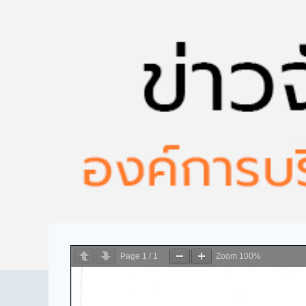
Page
1
/
1
Zoom
100%