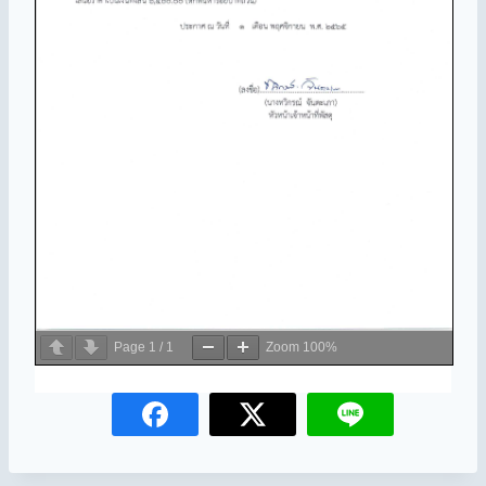
Page
1
/
1
Zoom
100%