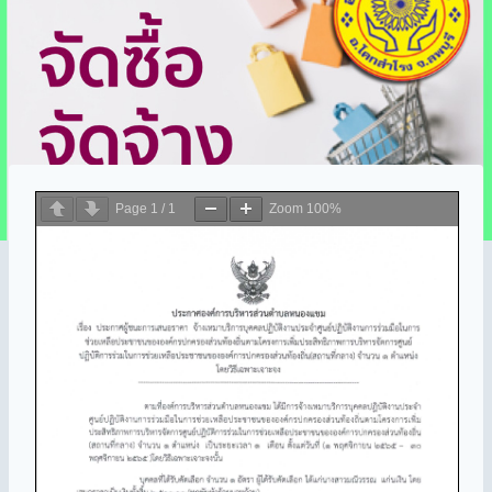
Page
1
/
1
Zoom
100%