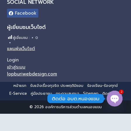
SOCIAL NETWORK
Facebook
ผู้เยี่ยมชมเว็บไซต์
ผู้เยี่ยมชม :
0
แผนผังเว็บไซต์
Login
เข้าสู่ระบบ
lopburiwebdesign.com
หน้าแรก
รับแจ้งเรื่องทุจริต ประพฤติมิชอบ
ร้องเรียน-ร้องทุกข์
2
E-Service
คู่มือประชาชน
กระดานสนทนา
Sitemap
ติดต่อ อบต.
ติดต่อ อบต.หนองแขม
© 2026 องค์การบริหารส่วนตำบลหนองแขม
Open 