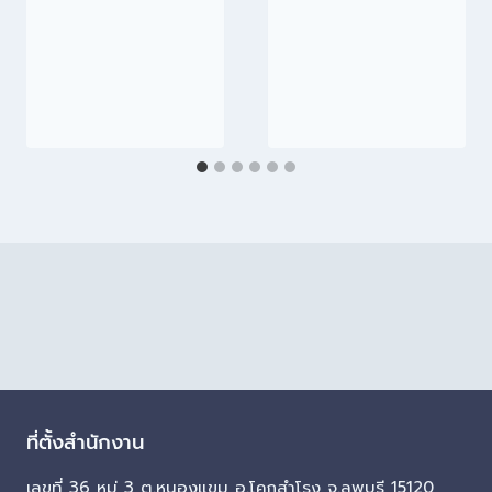
ที่ตั้งสำนักงาน
เลขที่ 36 หมู่ 3 ต.หนองแขม อ.โคกสำโรง จ.ลพบุรี 15120