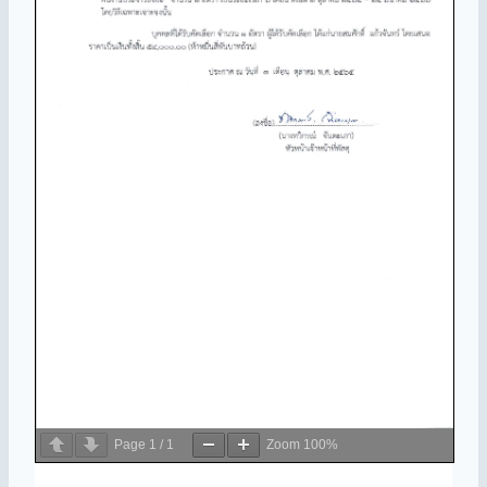
Page
1
/
1
Zoom
100%