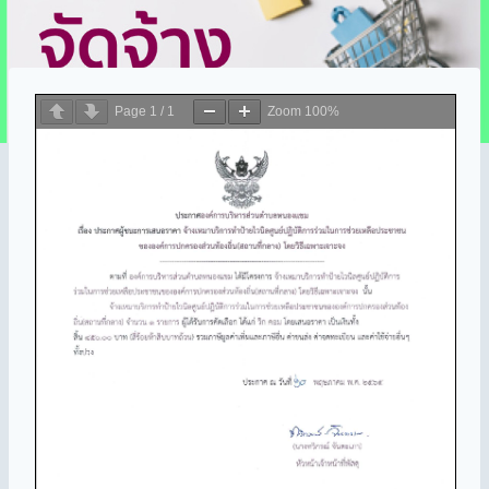
Page
1
/
1
Zoom
100%