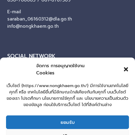
036-706063 / 061-6787509
E-mail
saraban_06160312@dla.go.th
info@nongkhaem.go.th
SOCIAL NETWORK
จัดการ การอนุญาตใช้งาน
Facebook
Cookies
ผู้เยี่ยมชมเว็บไซต์
เว็บไซต์ {https://www.nongkhaem.go.th/} มีการใช้งานเทคโนโลยี
คุกกี้ หรือ เทคโนโลยีอื่นที่มีลักษณะใกล้เคียงกันกับคุกกี้ บนเว็บไซต์
ผู้เยี่ยมชม :
2
ของเรา โปรดศึกษา นโยบายการใช้คุกกี้ และ นโยบายความเป็นส่วนตัว
แผนผังเว็บไซต์
ของข้อมูล ก่อนใช้บริการเว็บไซต์ ได้ที่ลิงค์ด้านล่าง
Login
ยอมรับ
เข้าสู่ระบบ
lopburiwebdesign.com