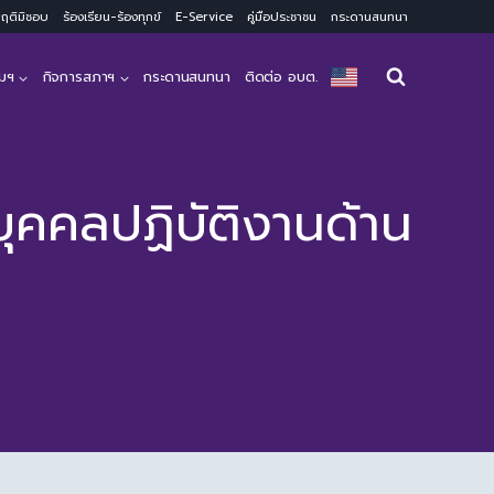
ะพฤติมิชอบ
ร้องเรียน-ร้องทุกข์
E-Service
คู่มือประชาชน
กระดานสนทนา
มฯ
กิจการสภาฯ
กระดานสนทนา
ติดต่อ อบต.
ุคคลปฏิบัติงานด้าน