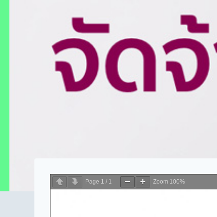
Page
1
/
1
Zoom
100%