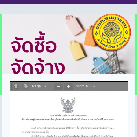
Page
1
/
1
Zoom
100%