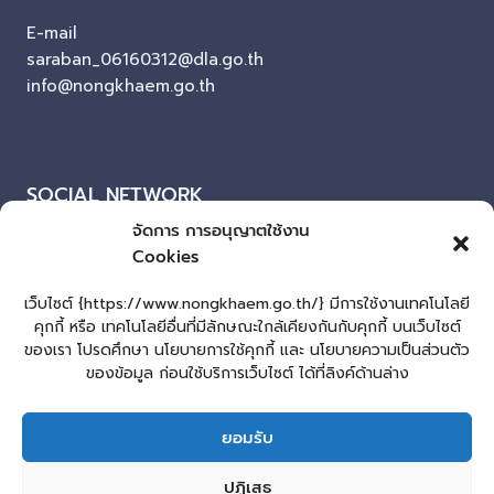
E-mail
saraban_06160312@dla.go.th
info@nongkhaem.go.th
SOCIAL NETWORK
จัดการ การอนุญาตใช้งาน
Facebook
Cookies
ผู้เยี่ยมชมเว็บไซต์
เว็บไซต์ {https://www.nongkhaem.go.th/} มีการใช้งานเทคโนโลยี
คุกกี้ หรือ เทคโนโลยีอื่นที่มีลักษณะใกล้เคียงกันกับคุกกี้ บนเว็บไซต์
ผู้เยี่ยมชม :
0
ของเรา โปรดศึกษา นโยบายการใช้คุกกี้ และ นโยบายความเป็นส่วนตัว
แผนผังเว็บไซต์
ของข้อมูล ก่อนใช้บริการเว็บไซต์ ได้ที่ลิงค์ด้านล่าง
Login
ยอมรับ
เข้าสู่ระบบ
lopburiwebdesign.com
ปฏิเสธ