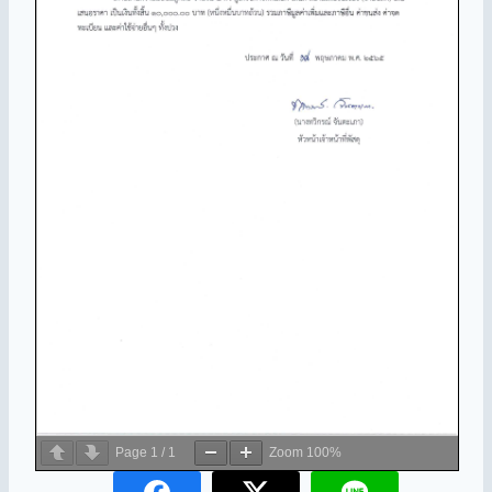
Page
1
/
1
Zoom
100%