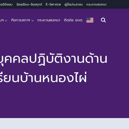
ะพฤติมิชอบ
ร้องเรียน-ร้องทุกข์
E-Service
คู่มือประชาชน
กระดานสนทนา
มฯ
กิจการสภาฯ
กระดานสนทนา
ติดต่อ อบต.
ุคคลปฏิบัติงานด้าน
เรียนบ้านหนองไผ่
ง