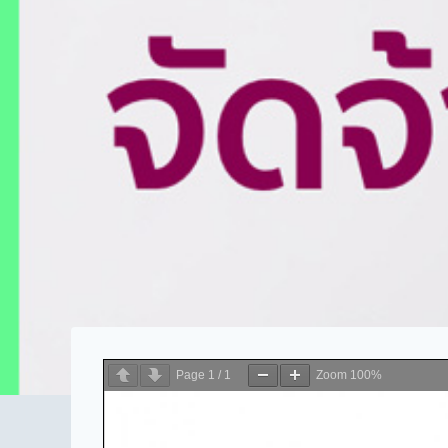
Page
1
/
1
Zoom
100%