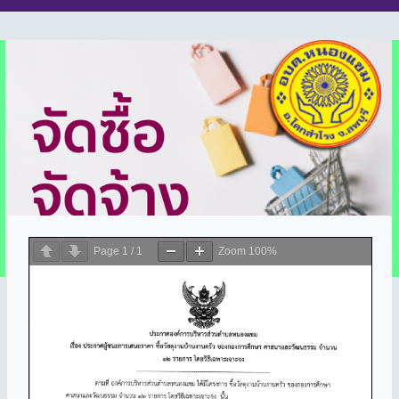
Page
1
/
1
Zoom
100%