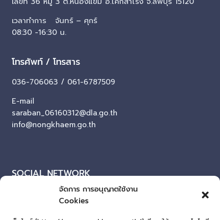
เลขที่ 36 หมู่ 3 ต.หนองแขม อ.โคกสำโรง จ.ลพบุรี 15120
เวลาทำการ จันทร์ – ศุกร์
08:30 -16:30 น.
โทรศัพท์ / โทรสาร
036-706063 / 061-6787509
E-mail
saraban_06160312@dla.go.th
info@nongkhaem.go.th
SOCIAL NETWORK
จัดการ การอนุญาตใช้งาน
Facebook
Cookies
ผู้เยี่ยมชมเว็บไซต์