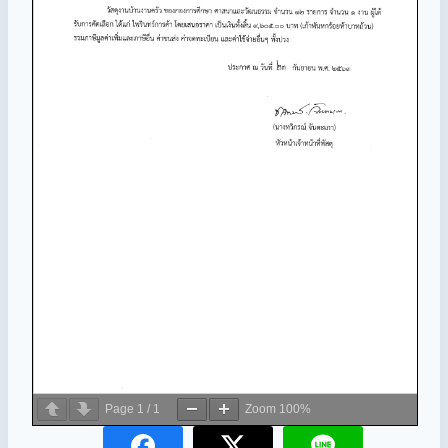
Page
1
/
1
Zoom
100%