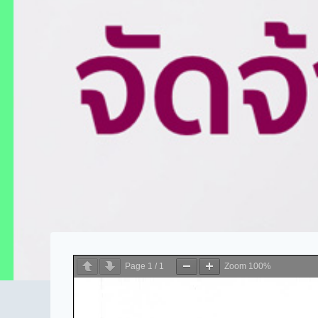
Page
1
/
1
Zoom
100%