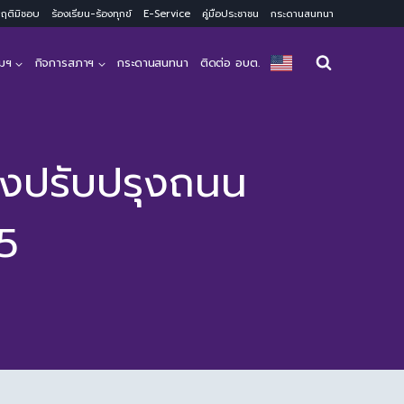
ะพฤติมิชอบ
ร้องเรียน-ร้องทุกข์
E-Service
คู่มือประชาชน
กระดานสนทนา
มฯ
กิจการสภาฯ
กระดานสนทนา
ติดต่อ อบต.
างปรับปรุงถนน
่5