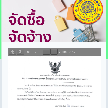
Page
1
/
1
Zoom
100%