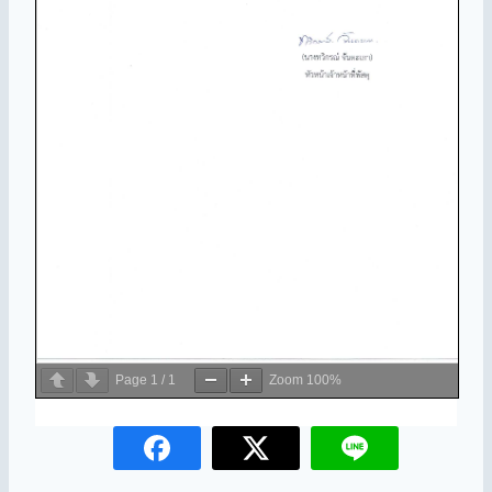
Page
1
/
1
Zoom
100%