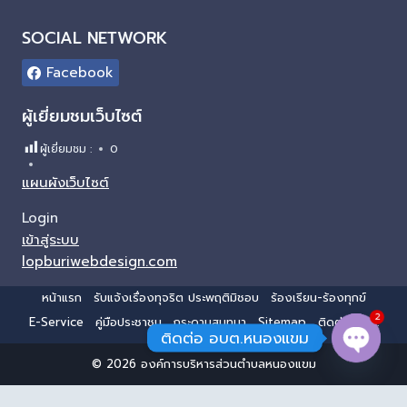
SOCIAL NETWORK
Facebook
ผู้เยี่ยมชมเว็บไซต์
ผู้เยี่ยมชม :
0
แผนผังเว็บไซต์
Login
เข้าสู่ระบบ
lopburiwebdesign.com
หน้าแรก
รับแจ้งเรื่องทุจริต ประพฤติมิชอบ
ร้องเรียน-ร้องทุกข์
2
E-Service
คู่มือประชาชน
กระดานสนทนา
Sitemap
ติดต่อ อบต.
ติดต่อ อบต.หนองแขม
© 2026 องค์การบริหารส่วนตำบลหนองแขม
Open 