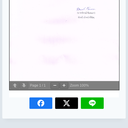
Page
1
/
1
Zoom
100%