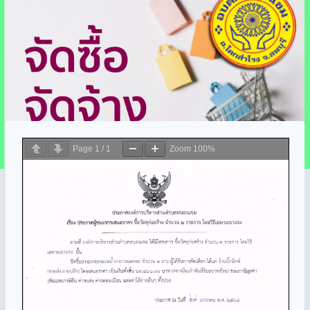
Page
1
/
1
Zoom
100%