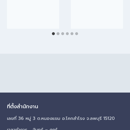
ที่ตั้งสำนักงาน
เลขที่ 36 หมู่ 3 ต.หนองแขม อ.โคกสำโรง จ.ลพบุรี 15120
เวลาทำการ จันทร์ – ศุกร์